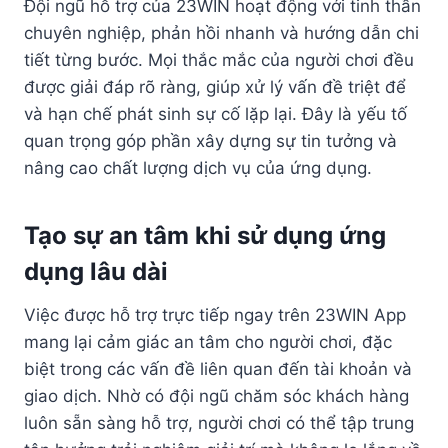
Đội ngũ hỗ trợ của 23WIN hoạt động với tinh thần
chuyên nghiệp, phản hồi nhanh và hướng dẫn chi
tiết từng bước. Mọi thắc mắc của người chơi đều
được giải đáp rõ ràng, giúp xử lý vấn đề triệt để
và hạn chế phát sinh sự cố lặp lại. Đây là yếu tố
quan trọng góp phần xây dựng sự tin tưởng và
nâng cao chất lượng dịch vụ của ứng dụng.
Tạo sự an tâm khi sử dụng ứng
dụng lâu dài
Việc được hỗ trợ trực tiếp ngay trên 23WIN App
mang lại cảm giác an tâm cho người chơi, đặc
biệt trong các vấn đề liên quan đến tài khoản và
giao dịch. Nhờ có đội ngũ chăm sóc khách hàng
luôn sẵn sàng hỗ trợ, người chơi có thể tập trung