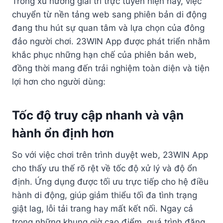
Trong xu hướng giải trí trực tuyến hiện nay, việc
chuyển từ nền tảng web sang phiên bản di động
đang thu hút sự quan tâm và lựa chọn của đông
đảo người chơi. 23WIN App được phát triển nhằm
khắc phục những hạn chế của phiên bản web,
đồng thời mang đến trải nghiệm toàn diện và tiện
lợi hơn cho người dùng:
Tốc độ truy cập nhanh và vận
hành ổn định hơn
So với việc chơi trên trình duyệt web, 23WIN App
cho thấy ưu thế rõ rệt về tốc độ xử lý và độ ổn
định. Ứng dụng được tối ưu trực tiếp cho hệ điều
hành di động, giúp giảm thiểu tối đa tình trạng
giật lag, lỗi tải trang hay mất kết nối. Ngay cả
trong những khung giờ cao điểm, quá trình đăng