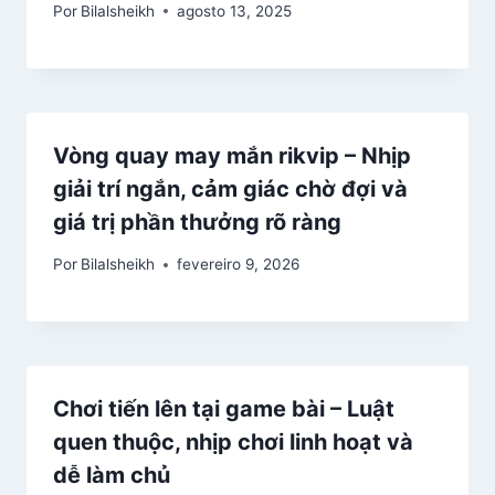
Por
Bilalsheikh
agosto 13, 2025
Vòng quay may mắn rikvip – Nhịp
giải trí ngắn, cảm giác chờ đợi và
giá trị phần thưởng rõ ràng
Por
Bilalsheikh
fevereiro 9, 2026
Chơi tiến lên tại game bài – Luật
quen thuộc, nhịp chơi linh hoạt và
dễ làm chủ