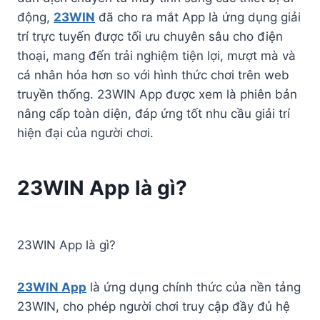
động,
23WIN
đã cho ra mắt App là ứng dụng giải
trí trực tuyến được tối ưu chuyên sâu cho điện
thoại, mang đến trải nghiệm tiện lợi, mượt mà và
cá nhân hóa hơn so với hình thức chơi trên web
truyền thống. 23WIN App được xem là phiên bản
nâng cấp toàn diện, đáp ứng tốt nhu cầu giải trí
hiện đại của người chơi.
23WIN App là gì?
23WIN App là gì?
23WIN App
là ứng dụng chính thức của nền tảng
23WIN, cho phép người chơi truy cập đầy đủ hệ