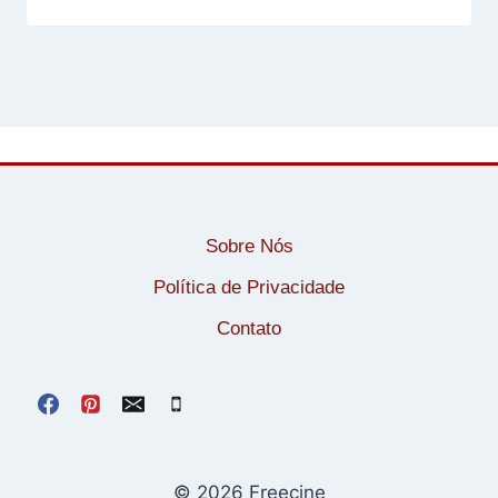
Sobre Nós
Política de Privacidade
Contato
© 2026 Freecine