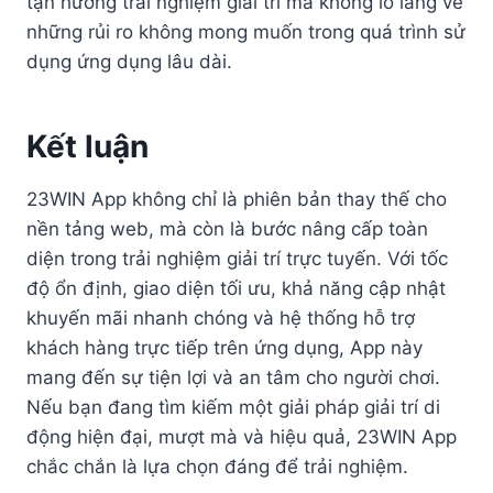
tận hưởng trải nghiệm giải trí mà không lo lắng về
những rủi ro không mong muốn trong quá trình sử
dụng ứng dụng lâu dài.
Kết luận
23WIN App không chỉ là phiên bản thay thế cho
nền tảng web, mà còn là bước nâng cấp toàn
diện trong trải nghiệm giải trí trực tuyến. Với tốc
độ ổn định, giao diện tối ưu, khả năng cập nhật
khuyến mãi nhanh chóng và hệ thống hỗ trợ
khách hàng trực tiếp trên ứng dụng, App này
mang đến sự tiện lợi và an tâm cho người chơi.
Nếu bạn đang tìm kiếm một giải pháp giải trí di
động hiện đại, mượt mà và hiệu quả, 23WIN App
chắc chắn là lựa chọn đáng để trải nghiệm.