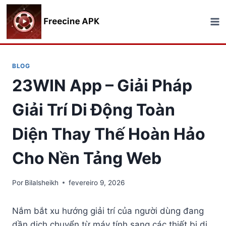
Pular
para
o
Conteúdo
BLOG
23WIN App – Giải Pháp
Giải Trí Di Động Toàn
Diện Thay Thế Hoàn Hảo
Cho Nền Tảng Web
Por
Bilalsheikh
fevereiro 9, 2026
Nắm bắt xu hướng giải trí của người dùng đang
dần dịch chuyển từ máy tính sang các thiết bị di