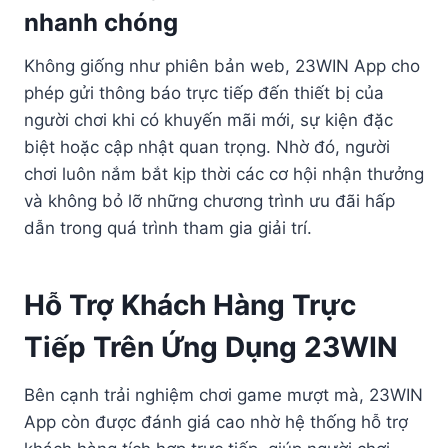
nhanh chóng
Không giống như phiên bản web, 23WIN App cho
phép gửi thông báo trực tiếp đến thiết bị của
người chơi khi có khuyến mãi mới, sự kiện đặc
biệt hoặc cập nhật quan trọng. Nhờ đó, người
chơi luôn nắm bắt kịp thời các cơ hội nhận thưởng
và không bỏ lỡ những chương trình ưu đãi hấp
dẫn trong quá trình tham gia giải trí.
Hỗ Trợ Khách Hàng Trực
Tiếp Trên Ứng Dụng 23WIN
Bên cạnh trải nghiệm chơi game mượt mà, 23WIN
App còn được đánh giá cao nhờ hệ thống hỗ trợ