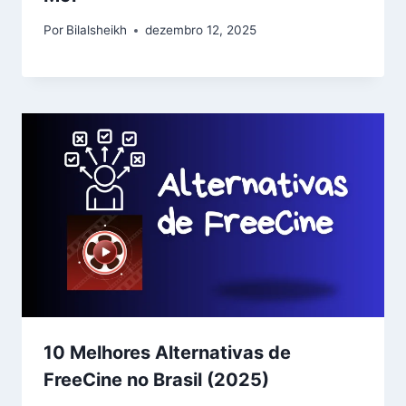
Por
Bilalsheikh
dezembro 12, 2025
10 Melhores Alternativas de
FreeCine no Brasil (2025)