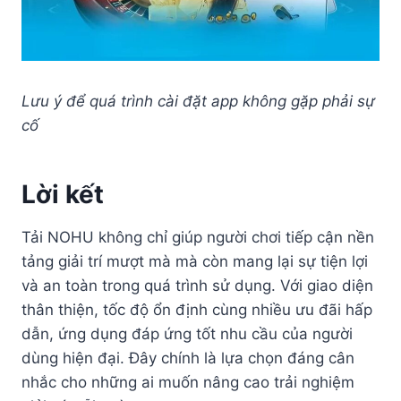
Lưu ý để quá trình cài đặt app không gặp phải sự
cố
Lời kết
Tải NOHU không chỉ giúp người chơi tiếp cận nền
tảng giải trí mượt mà mà còn mang lại sự tiện lợi
và an toàn trong quá trình sử dụng. Với giao diện
thân thiện, tốc độ ổn định cùng nhiều ưu đãi hấp
dẫn, ứng dụng đáp ứng tốt nhu cầu của người
dùng hiện đại. Đây chính là lựa chọn đáng cân
nhắc cho những ai muốn nâng cao trải nghiệm