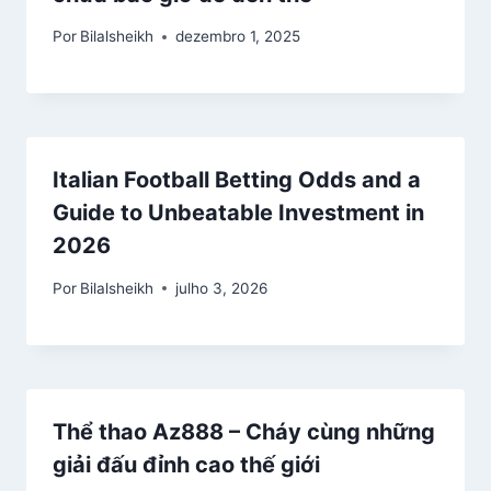
Por
Bilalsheikh
dezembro 1, 2025
Italian Football Betting Odds and a
Guide to Unbeatable Investment in
2026
Por
Bilalsheikh
julho 3, 2026
Thể thao Az888 – Cháy cùng những
giải đấu đỉnh cao thế giới