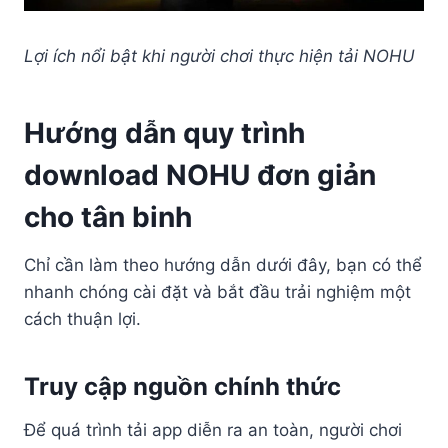
Lợi ích nổi bật khi người chơi thực hiện tải NOHU
Hướng dẫn quy trình
download NOHU đơn giản
cho tân binh
Chỉ cần làm theo hướng dẫn dưới đây, bạn có thể
nhanh chóng cài đặt và bắt đầu trải nghiệm một
cách thuận lợi.
Truy cập nguồn chính thức
Để quá trình tải app diễn ra an toàn, người chơi