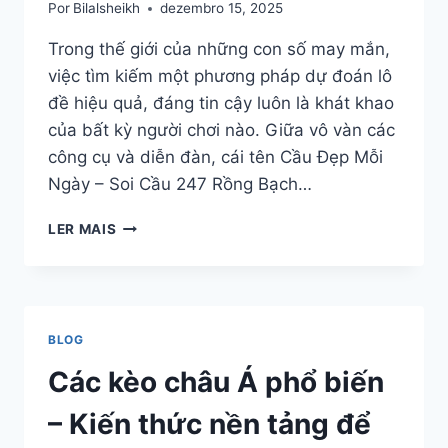
Por
Bilalsheikh
dezembro 15, 2025
ĐẾN
NÂNG
Trong thế giới của những con số may mắn,
CAO
việc tìm kiếm một phương pháp dự đoán lô
đề hiệu quả, đáng tin cậy luôn là khát khao
của bất kỳ người chơi nào. Giữa vô vàn các
công cụ và diễn đàn, cái tên Cầu Đẹp Mỗi
Ngày – Soi Cầu 247 Rồng Bạch…
GIẢI
LER MAIS
MÃ
BÍ
ẨN
DỰ
ĐOÁN
BLOG
XỔ
SỐ
Các kèo châu Á phổ biến
VỚI
SOI
– Kiến thức nền tảng để
CẦU