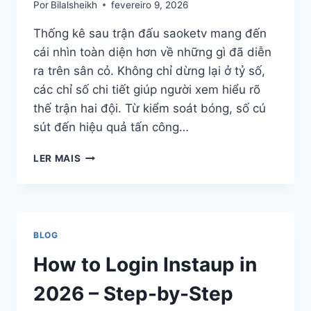
Por
Bilalsheikh
fevereiro 9, 2026
Thống kê sau trận đấu saoketv mang đến
cái nhìn toàn diện hơn về những gì đã diễn
ra trên sân cỏ. Không chỉ dừng lại ở tỷ số,
các chỉ số chi tiết giúp người xem hiểu rõ
thế trận hai đội. Từ kiểm soát bóng, số cú
sút đến hiệu quả tấn công…
THỐNG
LER MAIS
KÊ
SAU
TRẬN
ĐẤU
SAOKE
BLOG
TV
–
How to Login Instaup in
GÓC
NHÌN
2026 – Step-by-Step
SÂU