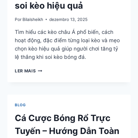
247
soi kèo hiệu quả
VỚI
CAUDEPMOINGAY.COM
Por
Bilalsheikh
dezembro 13, 2025
Tìm hiểu các kèo châu Á phổ biến, cách
hoạt động, đặc điểm từng loại kèo và mẹo
chọn kèo hiệu quả giúp người chơi tăng tỷ
lệ thắng khi soi kèo bóng đá.
CÁC
LER MAIS
KÈO
CHÂU
Á
PHỔ
BIẾN
BLOG
–
KIẾN
Cá Cược Bóng Rổ Trực
THỨC
NỀN
Tuyến – Hướng Dẫn Toàn
TẢNG