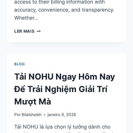
access to their billing information with
accuracy, convenience, and transparency.
Whether…
ABOUT
LER MAIS
US
–
FESCO
BILL
ONLINE
BLOG
|
CHECK
Tải NOHU Ngay Hôm Nay
FESCO
ELECTRICITY
Để Trải Nghiệm Giải Trí
BILL
EASILY
Mượt Mà
Por
Bilalsheikh
janeiro 6, 2026
Tải NOHU là lựa chọn lý tưởng dành cho