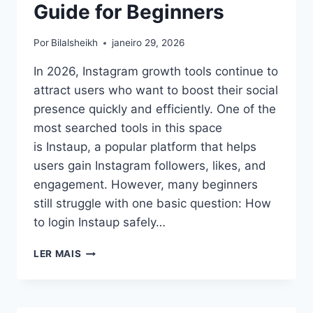
HƠN
Guide for Beginners
VỀ
TRẬN
Por
Bilalsheikh
janeiro 29, 2026
CẦU
In 2026, Instagram growth tools continue to
attract users who want to boost their social
presence quickly and efficiently. One of the
most searched tools in this space
is Instaup, a popular platform that helps
users gain Instagram followers, likes, and
engagement. However, many beginners
still struggle with one basic question: How
to login Instaup safely…
HOW
LER MAIS
TO
LOGIN
INSTAUP
IN