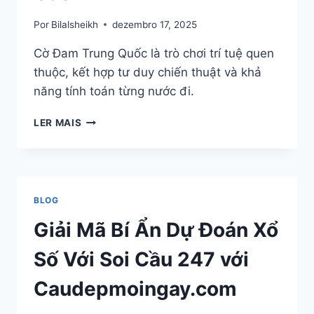
Por
Bilalsheikh
dezembro 17, 2025
Cờ Đam Trung Quốc là trò chơi trí tuệ quen
thuộc, kết hợp tư duy chiến thuật và khả
năng tính toán từng nước đi.
CÁCH
LER MAIS
CHƠI
CỜ
ĐAM
TRUNG
QUỐC
BLOG
–
HƯỚNG
Giải Mã Bí Ẩn Dự Đoán Xổ
DẪN
DỄ
Số Với Soi Cầu 247 với
HIỂU
TỪ
Caudepmoingay.com
CƠ
BẢN